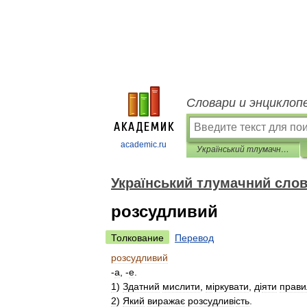
Словари и энциклоп
academic.ru
Український тлумачний словник
Український тлумачний сло
розсудливий
Толкование
Перевод
розсудливий
-
а
, -
е
.
1
)
Здатний
мислити
,
м
і
ркувати
,
д
і
яти
прави
2
)
Який
виражає
розсудлив
і
сть
.