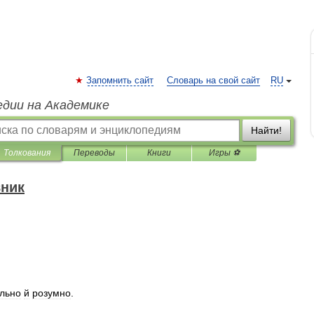
Запомнить сайт
Словарь на свой сайт
RU
едии на Академике
Найти!
Толкования
Переводы
Книги
Игры ⚽
вник
льно
й
розумно
.