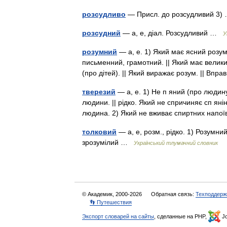
розсудливо
— Присл. до розсудливий 3
розсудний
— а, е, діал. Розсудливий …
У
розумний
— а, е. 1) Який має ясний розум (
письменний, грамотний. || Який має велики
(про дітей). || Який виражає розум. || В
тверезий
— а, е. 1) Не п яний (про людину, 
людини. || рідко. Який не спричиняє сп янінн
людина. 2) Який не вживає спиртних нап
толковий
— а, е, розм., рідко. 1) Розумни
зрозумілий …
Український тлумачний словник
© Академик, 2000-2026
Обратная связь:
Техподдерж
👣 Путешествия
Экспорт словарей на сайты
, сделанные на PHP,
Jo