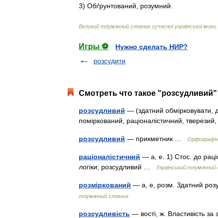
3
)
Обґрунтований
,
розумний
.
Великий
тлумачний
словник
сучасної
української
мови
.
Игры ⚽
Нужно сделать НИР?
розсудити
Смотреть что такое "розсудливий" 
розсудливий
— (здатний обмірковувати, д
поміркований, раціоналістичний, тверези
розсудливий
— прикметник …
Орфографічн
раціоналістичний
— а, е. 1) Стос. до раці
логіки; розсудливий …
Український тлумачний 
розміркований
— а, е, розм. Здатний ро
тлумачний словник
розсудливість
— вості, ж. Властивість з