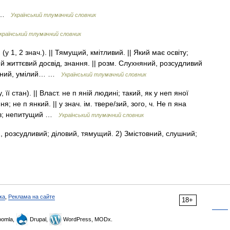
) …
Український тлумачний словник
країнський тлумачний словник
у 1, 2 знач.). || Тямущий, кмітливий. || Який має освіту;
й життєвий досвід, знання. || розм. Слухняний, розсудливий
правний, умілий… …
Український тлумачний словник
її стан). || Власт. не п яній людині; такий, як у неп яної
я; не п янкий. || у знач. ім. твере/зий, зого, ч. Не п яна
оїв; непитущий …
Український тлумачний словник
й, розсудливий; діловий, тямущий. 2) Змістовний, слушний;
ка
,
Реклама на сайте
18+
omla,
Drupal,
WordPress, MODx.