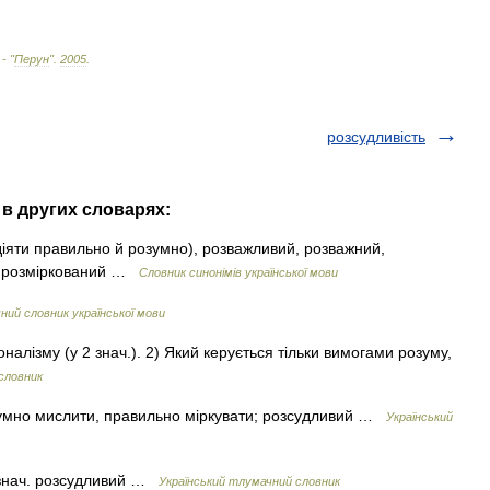
 - "
Перун
"
.
2005
.
розсудливість
в других словарях:
іяти правильно й розумно), розважливий, розважний,
й, розміркований …
Словник синонімів української мови
ий словник української мови
оналізму (у 2 знач.). 2) Який керується тільки вимогами розуму,
словник
зумно мислити, правильно міркувати; розсудливий …
Український
а знач. розсудливий …
Український тлумачний словник